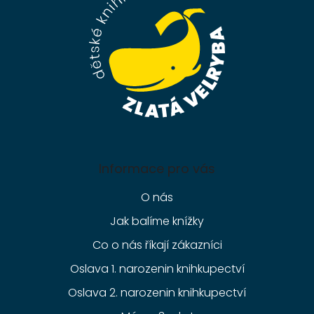
t
í
Informace pro vás
O nás
Jak balíme knížky
Co o nás říkají zákazníci
Oslava 1. narozenin knihkupectví
Oslava 2. narozenin knihkupectví