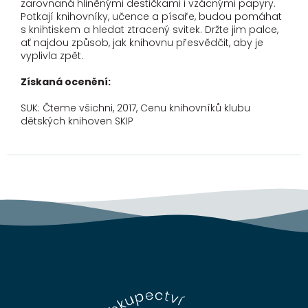
zarovnaná hliněnými destičkami i vzácnými papyry.
Potkají knihovníky, učence a písaře, budou pomáhat
s knihtiskem a hledat ztracený svitek. Držte jim palce,
ať najdou způsob, jak knihovnu přesvědčit, aby je
vyplivla zpět.
Získaná ocenění:
SUK: Čteme všichni, 2017, Cenu knihovníků klubu
dětských knihoven SKIP
Z
á
p
a