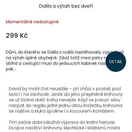
Dalila a výtah bez dveří
Momentálně nedostupné
299 Kč
Dům, do kterého se Dalila s rodiči nastěhovala, vypadá až
na výtah úplně obyčejně. Zdviž totiž mezi patry neustále
DETAIL
obíhá a cestující musí do jedoucích kabinek naskočit a
pak...
David by mohl číst neustále – při chůzi, v posteli, pod
lavicí i na záchodě. Jenže do jeho přeplněné knihovny
se už žádná další kniha nevejde. Když se pokusí silou
nacpat do regálu ještě jednu útlou knížečku, knihovna
se naštve a kluka spolkne i s kocourem Koniášem.
Tím začne dobrodružná výprava do knižní historie.
Dvojice navštíví knihovny šlechtické i klášterní, místa