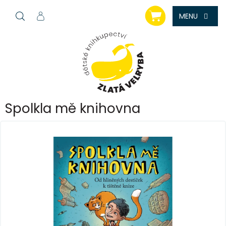
Přejít
NÁKUPNÍ
na
KOŠÍK
obsah
Spolkla mě knihovna