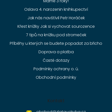
Máme 3 roky!
Oslava 4. narozenin knihkupectví
Jak nás navštívil Petr Horáček
Křest knížky Jak si vychovat sourozence
7 tipů na knížku pod stromeček
Příběhy u kterých se budete popadat za břicho
Doprava a platba
Časté dotazy
Podmínky ochrany o. ú.
Obchodní podmínky
Kontakt
obchod
@
zlatavelryba.cz