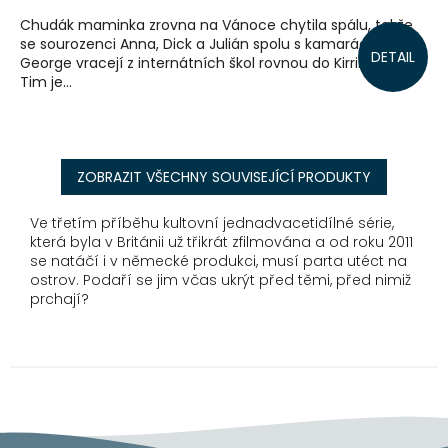
Chudák maminka zrovna na Vánoce chytila spálu, takže
se sourozenci Anna, Dick a Julián spolu s kamarádkou
DETAIL
George vracejí z internátních škol rovnou do Kirrinu. Pejsek
Tim je...
ZOBRAZIT VŠECHNY SOUVISEJÍCÍ PRODUKTY
Ve třetím příběhu kultovní jednadvacetidílné série,
která byla v Británii už třikrát zfilmována a od roku 2011
se natáčí i v německé produkci, musí parta utéct na
ostrov. Podaří se jim včas ukrýt před těmi, před nimiž
prchají?