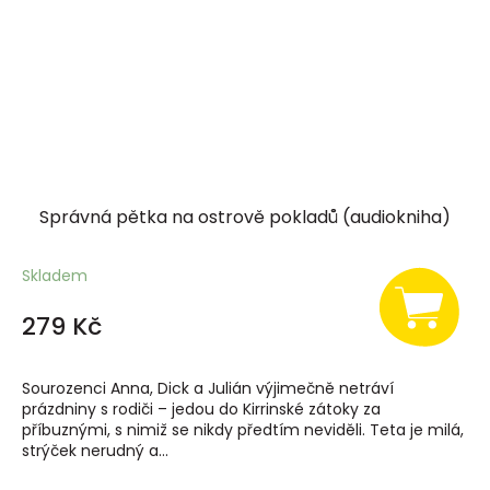
Správná pětka na ostrově pokladů (audiokniha)
Skladem
279 Kč
Sourozenci Anna, Dick a Julián výjimečně netráví
prázdniny s rodiči – jedou do Kirrinské zátoky za
příbuznými, s nimiž se nikdy předtím neviděli. Teta je milá,
strýček nerudný a...