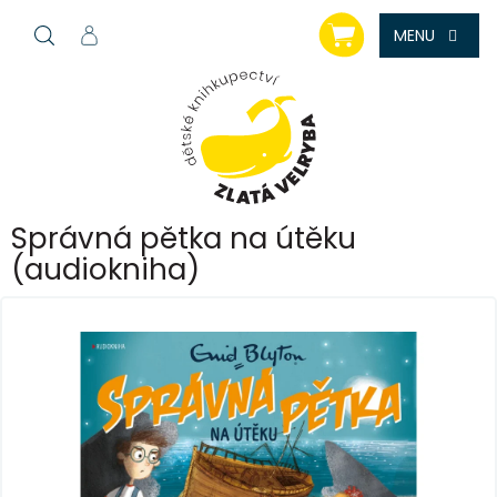
Přejít
NÁKUPNÍ
na
KOŠÍK
obsah
Správná pětka na útěku
(audiokniha)