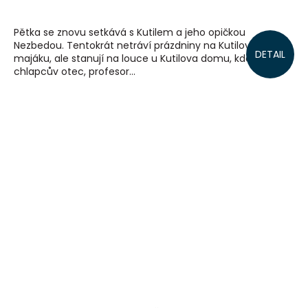
Pětka se znovu setkává s Kutilem a jeho opičkou
Nezbedou. Tentokrát netráví prázdniny na Kutilově
DETAIL
majáku, ale stanují na louce u Kutilova domu, kde
chlapcův otec, profesor...