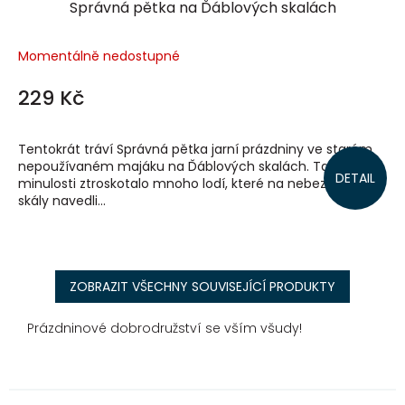
Správná pětka na Ďáblových skalách
Momentálně nedostupné
229 Kč
Tentokrát tráví Správná pětka jarní prázdniny ve starém
nepoužívaném majáku na Ďáblových skalách. Tam v
DETAIL
minulosti ztroskotalo mnoho lodí, které na nebezpečné
skály navedli...
ZOBRAZIT VŠECHNY SOUVISEJÍCÍ PRODUKTY
Prázdninové dobrodružství se vším všudy!