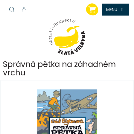
Přejít
NÁKUPNÍ
na
KOŠÍK
obsah
Správná pětka na záhadném
vrchu