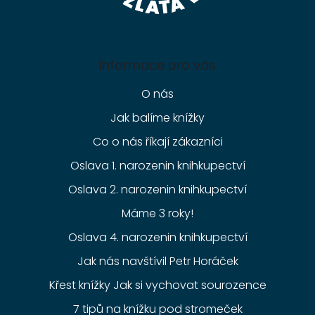
Informace pro vás
O nás
Jak balíme knížky
Co o nás říkají zákazníci
Oslava 1. narozenin knihkupectví
Oslava 2. narozenin knihkupectví
Máme 3 roky!
Oslava 4. narozenin knihkupectví
Jak nás navštívil Petr Horáček
Křest knížky Jak si vychovat sourozence
7 tipů na knížku pod stromeček