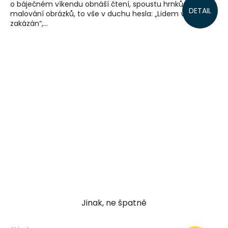
o báječném víkendu obnáší čtení, spoustu hrnků čaje a
DETAIL
malování obrázků, to vše v duchu hesla: „Lidem vstup
zakázán“,...
Jinak, ne špatně