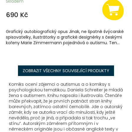
Skladem
690 Kč
Grafický autobiografický opus Jinak, ne špatně švýcarské
spisovatelky, ilustrátorky a grafické designérky s českými
kořeny Marie Zimmermann pojednává o autismu. Ten...
ZOBRAZIT VŠECHNY SOUVISEJÍCÍ PRODUKTY
Komiks ocení zájemci o autismus a o komiksy s
psychologickou tematikou. Daniela Schreiter je mladá
žena s autismem. Knihu napsala i ilustrovala. Čtenáře
může překvapit, že je prvních patnáct stran knihy
barevných, zatímco ostatní černobílé. Jde o autorský
záměr, kdy se autorka vrací do minulosti, kdy ještě
nevěděla, proč je jiná, a připadala si tak trochu „ve
stínu“. Autorským záměrem přítomným i v
německém originále jsou i občasné anglické texty v