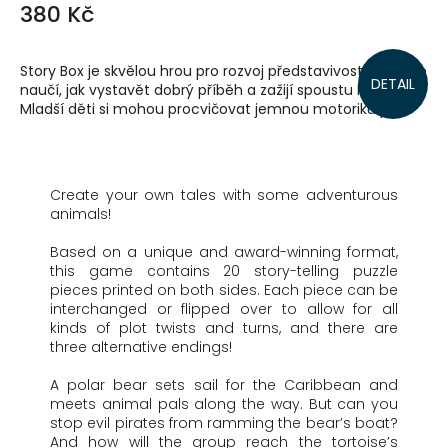
380 Kč
Story Box je skvělou hrou pro rozvoj představivosti. Hráči se
DETAIL
naučí, jak vystavět dobrý příběh a zažijí spoustu legrace.
Mladší děti si mohou procvičovat jemnou motoriku při...
Create your own tales with some adventurous
animals!
Based on a unique and award-winning format,
this game contains 20 story-telling puzzle
pieces printed on both sides. Each piece can be
interchanged or flipped over to allow for all
kinds of plot twists and turns, and there are
three alternative endings!
A polar bear sets sail for the Caribbean and
meets animal pals along the way. But can you
stop evil pirates from ramming the bear’s boat?
And how will the group reach the tortoise’s