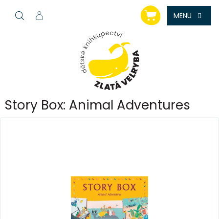
Přejít
NÁKUPNÍ
na
KOŠÍK
obsah
Story Box: Animal Adventures