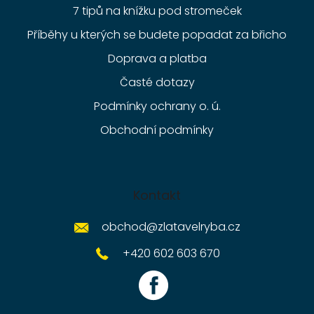
7 tipů na knížku pod stromeček
Příběhy u kterých se budete popadat za břicho
Doprava a platba
Časté dotazy
Podmínky ochrany o. ú.
Obchodní podmínky
Kontakt
obchod
@
zlatavelryba.cz
+420 602 603 670