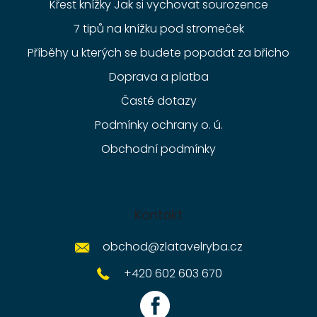
Křest knížky Jak si vychovat sourozence
7 tipů na knížku pod stromeček
Příběhy u kterých se budete popadat za břicho
Doprava a platba
Časté dotazy
Podmínky ochrany o. ú.
Obchodní podmínky
Kontakt
obchod
@
zlatavelryba.cz
+420 602 603 670