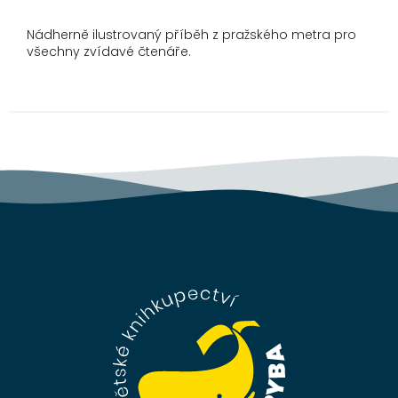
Nádherně ilustrovaný příběh z pražského metra pro
všechny zvídavé čtenáře.
Z
á
p
a
t
í