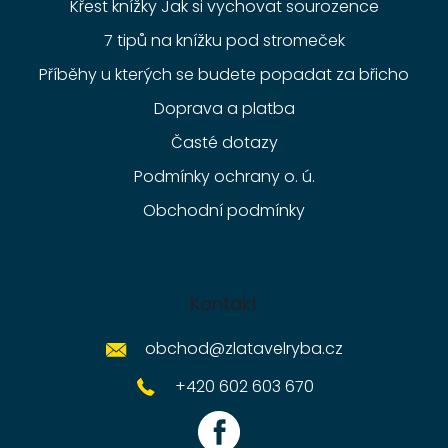
Křest knížky Jak si vychovat sourozence
7 tipů na knížku pod stromeček
Příběhy u kterých se budete popadat za břicho
Doprava a platba
Časté dotazy
Podmínky ochrany o. ú.
Obchodní podmínky
Kontakt
obchod
@
zlatavelryba.cz
+420 602 603 670