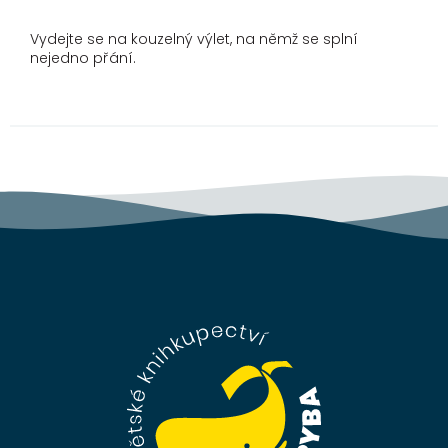
Vydejte se na kouzelný výlet, na němž se splní
nejedno přání.
Z
á
p
a
t
í