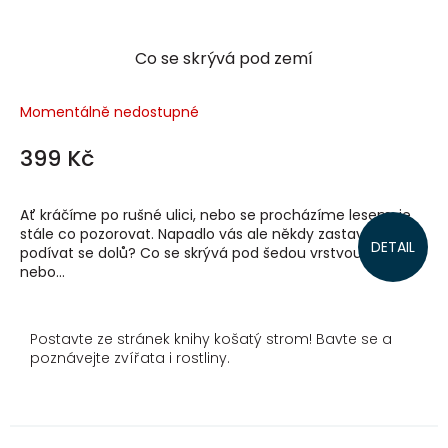
Co se skrývá pod zemí
Momentálně nedostupné
399 Kč
Ať kráčíme po rušné ulici, nebo se procházíme lesem, je
stále co pozorovat. Napadlo vás ale někdy zastavit se a
DETAIL
podívat se dolů? Co se skrývá pod šedou vrstvou asfaltu
nebo...
Postavte ze stránek knihy košatý strom! Bavte se a
poznávejte zvířata i rostliny.