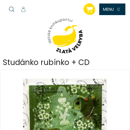
Přejít
NÁKUPNÍ
na
KOŠÍK
obsah
Studánko rubínko + CD