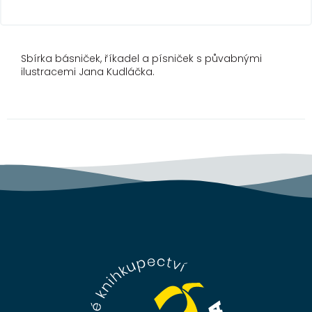
Sbírka básniček, říkadel a písniček s půvabnými
ilustracemi Jana Kudláčka.
Z
á
p
a
t
í