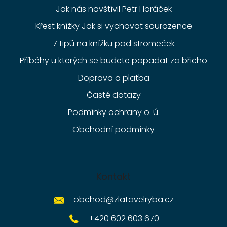
Jak nás navštívil Petr Horáček
Křest knížky Jak si vychovat sourozence
7 tipů na knížku pod stromeček
Příběhy u kterých se budete popadat za břicho
Doprava a platba
Časté dotazy
Podmínky ochrany o. ú.
Obchodní podmínky
Kontakt
obchod
@
zlatavelryba.cz
+420 602 603 670