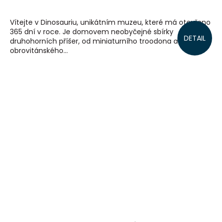
Vítejte v Dinosauriu, unikátním muzeu, které má otevřeno
365 dní v roce. Je domovem neobyčejné sbírky
DETAIL
druhohorních příšer, od miniaturního troodona až po
obrovitánského...