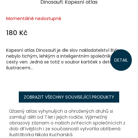
Dinosauři: Kapesní atlas
Momentálně nedostupné
180 Kč
Kapesní atlas Dinosauři je dle slov nakladatelství Bylo
nebylo tichým, lehkým a inteligentním společníkem na
DETAIL
cesty ven. Jedná se totiž o soubor kartiček s detailními
ilustracemi...
ZOBRAZIT VŠECHNY SOUVISEJÍCÍ PRODUKTY
Úžasný atlas vyhynulých a ohrožených druhů si
zamilují děti od 7 let i jejich rodiče. Výjimečný
obrazový záznam o našich zvířecích společnících z
dob dřívějších i ze současnosti vytvořila oblíbená
ilustrátorka Nikola Kucharská.