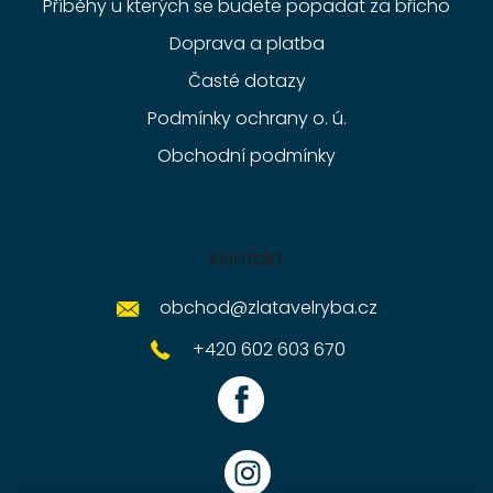
Příběhy u kterých se budete popadat za břicho
Doprava a platba
Časté dotazy
Podmínky ochrany o. ú.
Obchodní podmínky
Kontakt
obchod
@
zlatavelryba.cz
+420 602 603 670