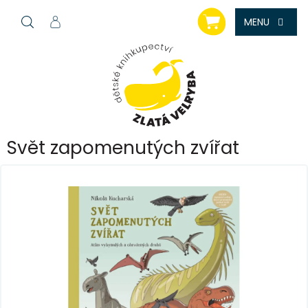
Přejít
NÁKUPNÍ
na
KOŠÍK
obsah
Svět zapomenutých zvířat