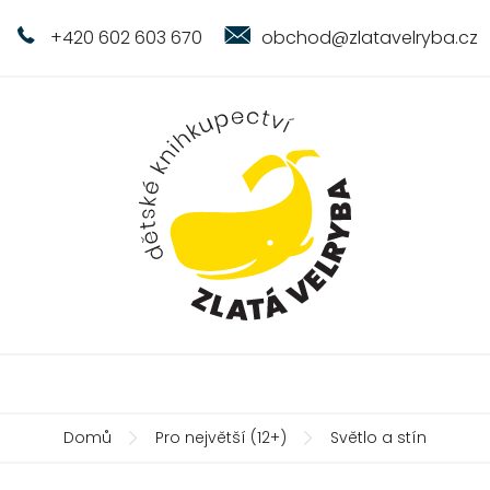
+420 602 603 670
obchod@zlatavelryba.cz
Domů
Pro největší (12+)
Světlo a stín