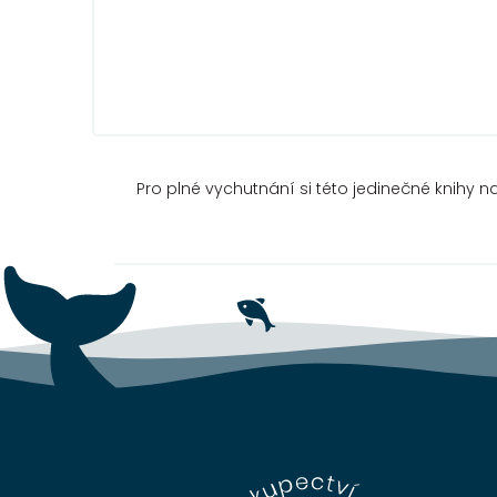
Pro plné vychutnání si této jedinečné knihy n
Z
á
p
a