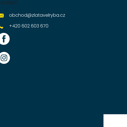
Kontakt
obchod
@
zlatavelryba.cz
+420 602 603 670