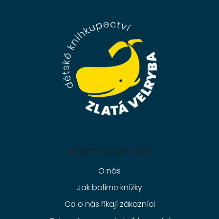
á
p
a
t
í
Informace pro vás
O nás
Jak balíme knížky
Co o nás říkají zákazníci