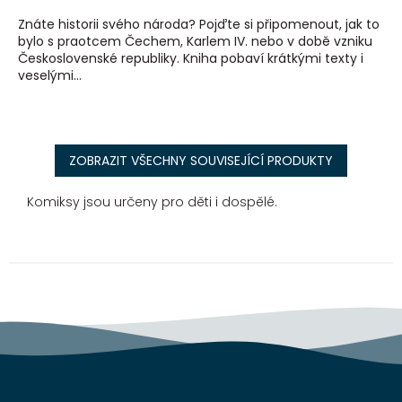
Znáte historii svého národa? Pojďte si připomenout, jak to
bylo s praotcem Čechem, Karlem IV. nebo v době vzniku
Československé republiky. Kniha pobaví krátkými texty i
veselými...
ZOBRAZIT VŠECHNY SOUVISEJÍCÍ PRODUKTY
Komiksy jsou určeny pro děti i dospělé.
Z