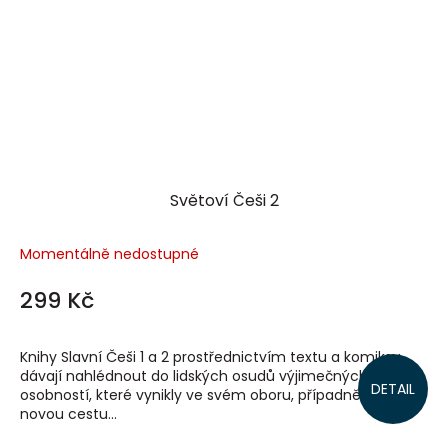
Světoví Češi 2
Momentálně nedostupné
299 Kč
Knihy Slavní Češi 1 a 2 prostřednictvím textu a komiksu
dávají nahlédnout do lidských osudů výjimečných
DETAIL
osobností, které vynikly ve svém oboru, případně otevřely
novou cestu...