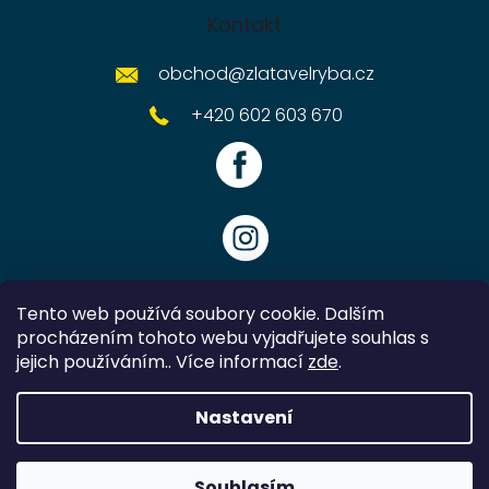
Kontakt
obchod
@
zlatavelryba.cz
+420 602 603 670
Tento web používá soubory cookie. Dalším
procházením tohoto webu vyjadřujete souhlas s
jejich používáním.. Více informací
zde
.
Vytvořil Shoptet
Nastavení
Copyright 2026
Zlatavelryba.cz
. Všechna práva vyhrazena.
Souhlasím