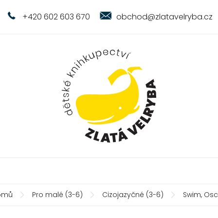
+420 602 603 670
obchod@zlatavelryba.cz
omů
Pro malé (3-6)
Cizojazyčné (3-6)
Swim, Osc