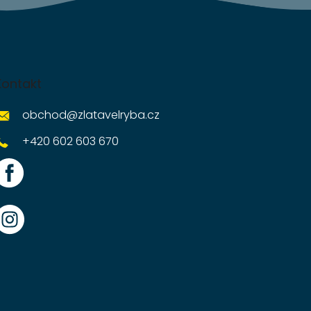
Kontakt
obchod
@
zlatavelryba.cz
+420 602 603 670