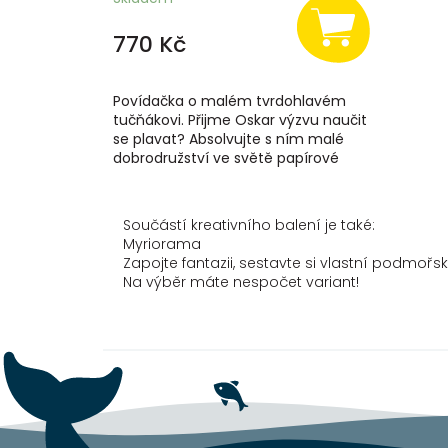
770 Kč
Povídačka o malém tvrdohlavém
tučňákovi. Přijme Oskar výzvu naučit
se plavat? Absolvujte s ním malé
dobrodružství ve světě papírové
Antarktidy, která se před vámi
otevřením...
Součástí kreativního balení je také:
Myriorama
Zapojte fantazii, sestavte si vlastní podmořs
Na výběr máte nespočet variant!