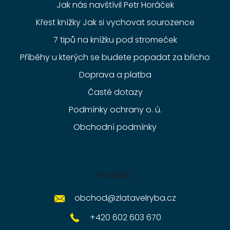
Jak nás navštívil Petr Horáček
Křest knížky Jak si vychovat sourozence
7 tipů na knížku pod stromeček
Příběhy u kterých se budete popadat za břicho
Doprava a platba
Časté dotazy
Podmínky ochrany o. ú.
Obchodní podmínky
Kontakt
obchod
@
zlatavelryba.cz
+420 602 603 670