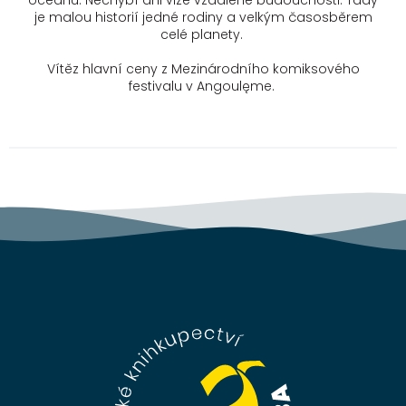
oceánu. Nechybí ani vize vzdálené budoucnosti. Tady
je malou historií jedné rodiny a velkým časosběrem
celé planety.
Vítěz hlavní ceny z Mezinárodního komiksového
festivalu v Angoulęme.
Z
á
p
a
t
í