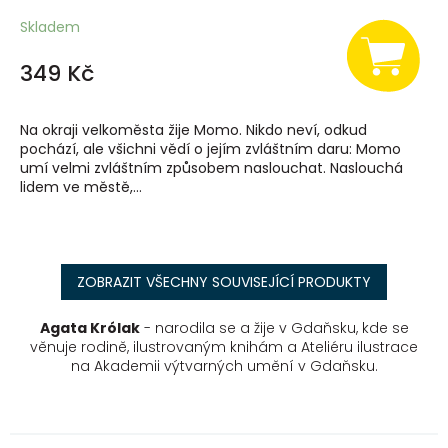
Skladem
349 Kč
Na okraji velkoměsta žije Momo. Nikdo neví, odkud
pochází, ale všichni vědí o jejím zvláštním daru: Momo
umí velmi zvláštním způsobem naslouchat. Naslouchá
lidem ve městě,...
ZOBRAZIT VŠECHNY SOUVISEJÍCÍ PRODUKTY
Agata Królak
- narodila se a žije v Gdaňsku, kde se
věnuje rodině, ilustrovaným knihám a Ateliéru ilustrace
na Akademii výtvarných umění v Gdaňsku.