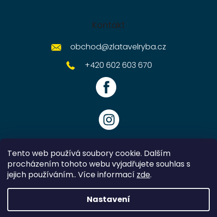
Kontakt
obchod
@
zlatavelryba.cz
+420 602 603 670
Tento web používá soubory cookie. Dalším
procházením tohoto webu vyjadřujete souhlas s
jejich používáním.. Více informací
zde
.
Vytvořil Shoptet
Nastavení