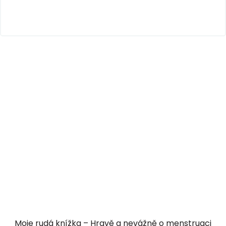
Moje rudá knížka – Hravě a nevážně o menstruaci