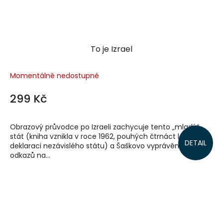
To je Izrael
Momentálně nedostupné
299 Kč
Obrazový průvodce po Izraeli zachycuje tento „mladý“
stát (kniha vznikla v roce 1962, pouhých čtrnáct let po
DETAIL
deklaraci nezávislého státu) a Šaškovo vyprávění je plné
odkazů na...