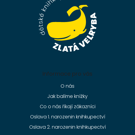
t
í
Informace pro vás
O nás
Jak balíme knížky
Co o nás říkají zákazníci
Oslava 1. narozenin knihkupectví
Oslava 2. narozenin knihkupectví