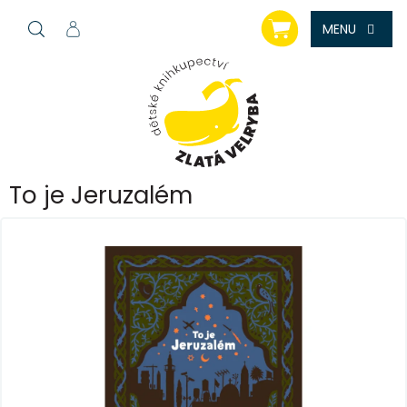
Přejít
NÁKUPNÍ
na
KOŠÍK
obsah
To je Jeruzalém