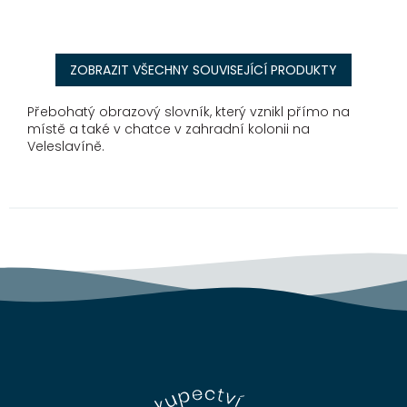
ZOBRAZIT VŠECHNY SOUVISEJÍCÍ PRODUKTY
Přebohatý obrazový slovník, který vznikl přímo na
místě a také v chatce v zahradní kolonii na
Veleslavíně.
Z
á
p
a