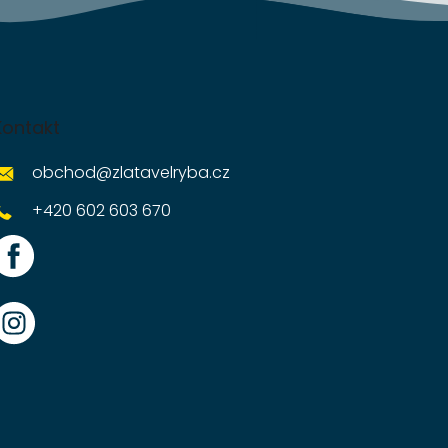
Kontakt
obchod
@
zlatavelryba.cz
+420 602 603 670