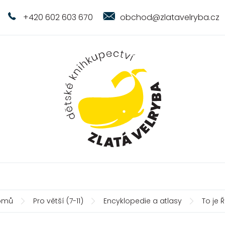
+420 602 603 670
obchod@zlatavelryba.cz
omů
Pro větší (7-11)
Encyklopedie a atlasy
To je 