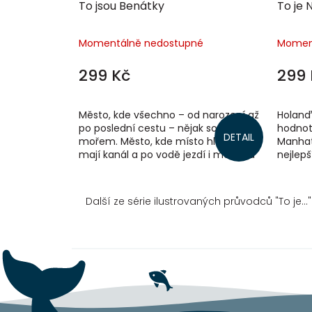
To jsou Benátky
To je 
Momentálně nedostupné
Momen
299 Kč
299 
Město, kde všechno – od narození až
Holanďa
po poslední cestu – nějak souvisí s
hodnotě
DETAIL
mořem. Město, kde místo hlavní třídy
Manhatt
mají kanál a po vodě jezdí i metaři a
nejlepš
autobusy se zvláštními...
Dnes je
Další
ze
série
ilustrovaných
průvodců
"To je..."