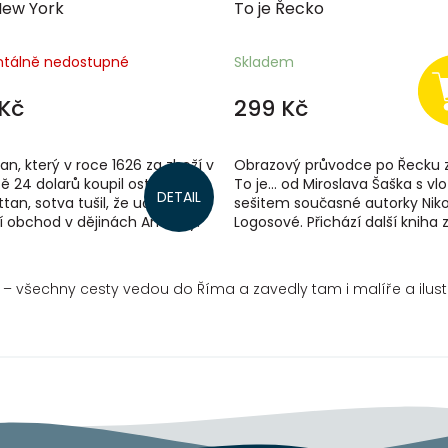
New York
To je Řecko
tálně nedostupné
Skladem
Kč
299 Kč
n, který v roce 1626 za zboží v
Obrazový průvodce po Řecku z
 24 dolarů koupil ostrov
To je… od Miroslava Šaška s v
DETAIL
an, sotva tušil, že udělal
sešitem současné autorky Niko
í obchod v dějinách Ameriky.
Logosové. Přichází další kniha 
 ve městě, které na ostrově...
průvodců od světově...
– v
šechny cesty vedou do Říma a zavedly tam i malíře a ilust