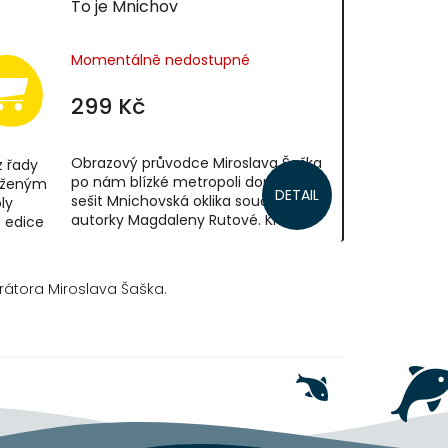
To je Mnichov
Momentálně nedostupné
299 Kč
Obrazový průvodce Miroslava Šaška
 řady
po nám blízké metropoli doplněný o
loženým
DETAIL
sešit Mnichovská oklika současné
ly
autorky Magdaleny Rutové. Knihu
z edice
klasika a světově uznávaného
ilustrátora...
rátora Miroslava Šaška.