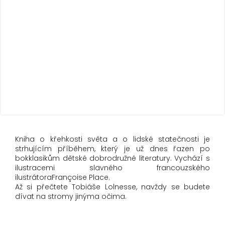
Kniha o křehkosti světa a o lidské statečnosti je
strhujícím příběhem, který je už dnes řazen po
bokklasikům dětské dobrodružné literatury. Vychází s
ilustracemi slavného francouzského
ilustrátoraFrançoise Place.
Až si přečtete Tobiáše Lolnesse, navždy se budete
dívat na stromy jinýma očima.