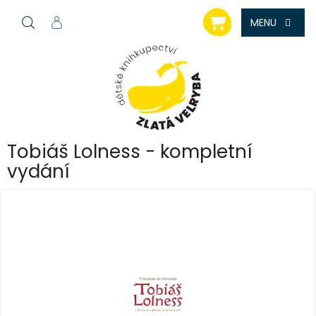
Přejít
NÁKUPNÍ
na
KOŠÍK
obsah
Tobiáš Lolness - kompletní
vydání