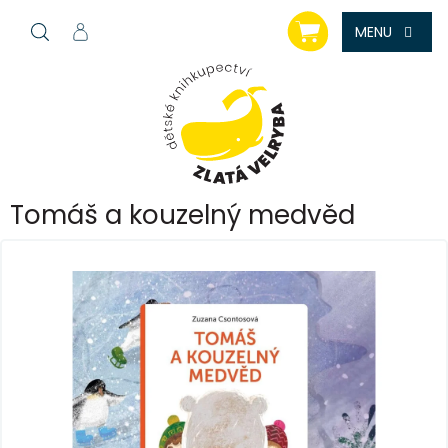
Přejít
NÁKUPNÍ
na
KOŠÍK
obsah
Tomáš a kouzelný medvěd