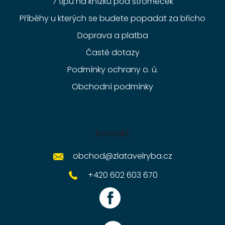
7 tipů na knížku pod stromeček
Příběhy u kterých se budete popadat za břicho
Doprava a platba
Časté dotazy
Podmínky ochrany o. ú.
Obchodní podmínky
Kontakt
obchod
@
zlatavelryba.cz
+420 602 603 670