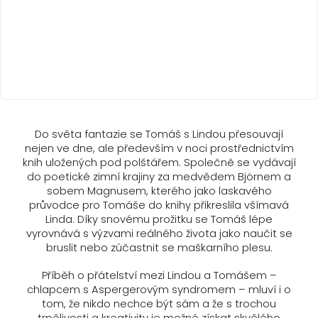
Do světa fantazie se Tomáš s Lindou přesouvají
nejen ve dne, ale především v noci prostřednictvím
knih uložených pod polštářem. Společně se vydávají
do poetické zimní krajiny za medvědem Björnem a
sobem Magnusem, kterého jako laskavého
průvodce pro Tomáše do knihy přikreslila všímavá
Linda. Díky snovému prožitku se Tomáš lépe
vyrovnává s výzvami reálného života jako naučit se
bruslit nebo zúčastnit se maškarního plesu.
Příběh o přátelství mezi
Lindou a Tomášem
–
chlapcem
s A
spergerovým syndromem – mluví
i
o
tom, že nikdo nechce být sám a že
s tro
chou