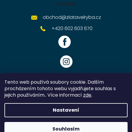
Kontakt
obchod
@
zlatavelryba.cz
+420 602 603 670
Tento web používá soubory cookie. Dalším
procházením tohoto webu vyjadřujete souhlas s
jejich používáním.. Více informací
zde
.
Vytvořil Shoptet
Nastavení
Copyright 2026
Zlatavelryba.cz
. Všechna práva vyhrazena.
Souhlasím