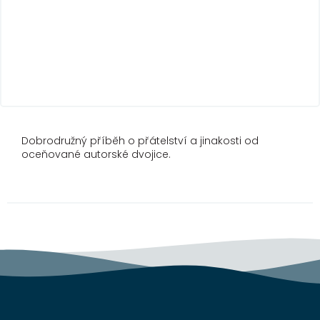
Dobrodružný příběh o přátelství a jinakosti od
oceňované autorské dvojice.
Z
á