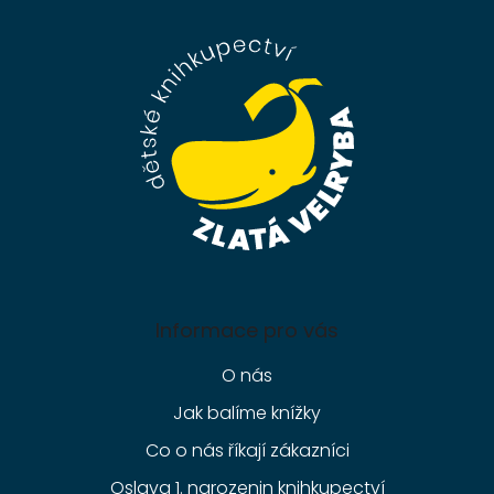
p
a
t
í
Informace pro vás
O nás
Jak balíme knížky
Co o nás říkají zákazníci
Oslava 1. narozenin knihkupectví