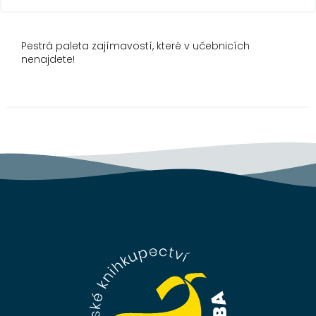
Pestrá paleta zajímavostí, které v učebnicích
nenajdete!
Z
á
p
a
t
í