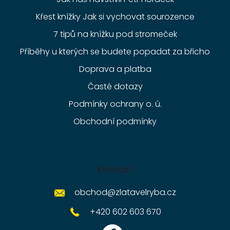
Křest knížky Jak si vychovat sourozence
7 tipů na knížku pod stromeček
Příběhy u kterých se budete popadat za břicho
Doprava a platba
Časté dotazy
Podmínky ochrany o. ú.
Obchodní podmínky
Kontakt
obchod
@
zlatavelryba.cz
+420 602 603 670