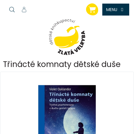
Přejít
NÁKUPNÍ
na
KOŠÍK
obsah
Třinácté komnaty dětské duše