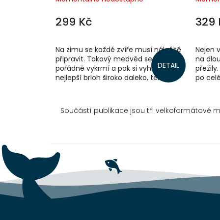
299 Kč
329 
Na zimu se každé zvíře musí náležitě
Nejen v
připravit. Takový medvěd se nejdříve
na dlo
DETAIL
pořádně vykrmí a pak si vyhlédne
přežily.
nejlepší brloh široko daleko, ten si
po cel
vystele a zateplí a venku ať si...
za potr
Součástí publikace jsou tři velkoformátové ma
Z