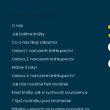
Informace pro vás
O nás
Jak balíme knížky
Co o nás říkají zákazníci
Oslava 1. narozenin knihkupectví
Oslava 2. narozenin knihkupectví
Máme 3 roky!
Oslava 4. narozenin knihkupectví
Jak nás navštívil Petr Horáček
Křest knížky Jak si vychovat sourozence
7 tipů na knížku pod stromeček
Příběhy u kterých se budete popadat za