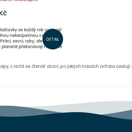
Kč
laštovky se každý rok vydávají
uhou nebezpečnou cestu, aby
DETAIL
 Ptáci, savci, ryby, ale i hmyz
é planetě překonávají na cestě
avou či teplem a...
py, z nichž se čtenář dozví, po jakých trasách zvířata cestují 