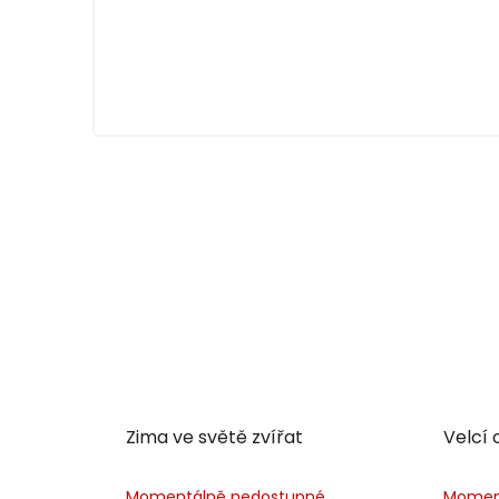
Zima ve světě zvířat
Velcí 
Momentálně nedostupné
Momen