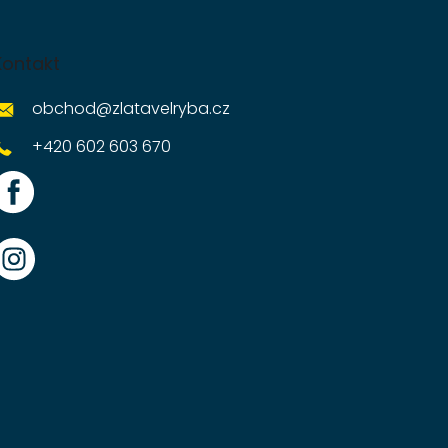
Kontakt
obchod
@
zlatavelryba.cz
+420 602 603 670