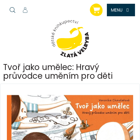
Přejít
NÁKUPNÍ
na
KOŠÍK
obsah
Tvoř jako umělec: Hravý
průvodce uměním pro děti