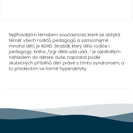
Nejžhavějším tématem současnosti, které se dotýká
téměř všech rodičů, pedagogů a samozřejmě
mnoha dětí, je ADHD. Strašák, který děsí rodiče i
pedagogy. Kniha „Tygr dělá uáá uáá…“ je ojedinělým
náhledem do dětské duše, napsaná podle
skutečných příběhů dětí právě s tímto syndromem, a
to především ve formě hyperaktivity.
Z