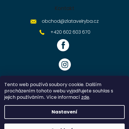
Kontakt
obchod
@
zlatavelryba.cz
+420 602 603 670
Tento web používá soubory cookie. Dalším
procházením tohoto webu vyjadřujete souhlas s
jejich používáním.. Více informací
zde
.
Vytvořil Shoptet
Nastavení