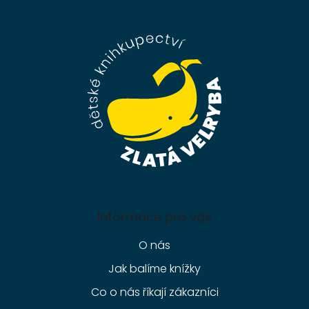
á
p
a
t
í
Informace pro vás
O nás
Jak balíme knížky
Co o nás říkají zákazníci