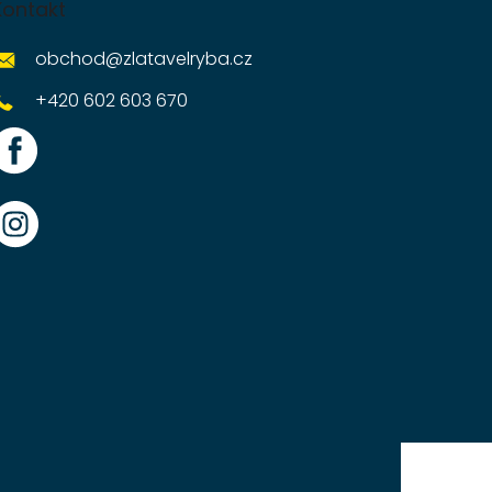
Kontakt
obchod
@
zlatavelryba.cz
+420 602 603 670