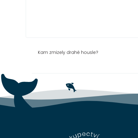
Kam zmizely drahé housle?
Z
á
p
a