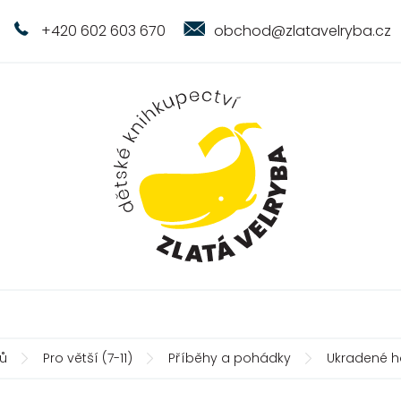
+420 602 603 670
obchod@zlatavelryba.cz
ů
Pro větší (7-11)
Příběhy a pohádky
Ukradené h