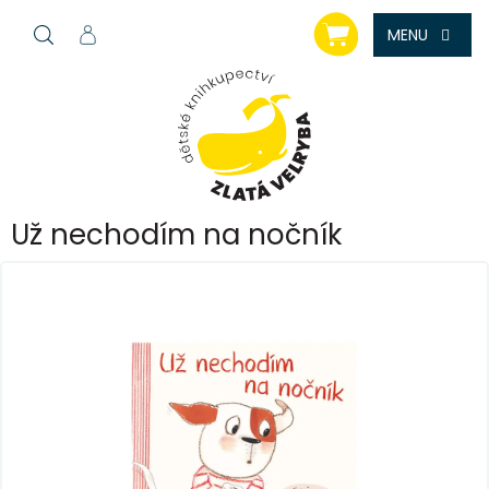
Přejít
NÁKUPNÍ
na
KOŠÍK
obsah
Už nechodím na nočník