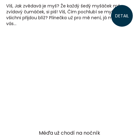
Víš, Jak zvědavá je myš? Že každý šedý myšáček má
zvídavý čumáček, si piš! Víš, Čím pochlubí se myš, když
DETAIL
všichni přijdou blíž? Plínečka už pro mě není, já mám pro
vás...
Méďa už chodí na nočník