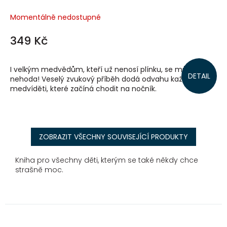
Momentálně nedostupné
349 Kč
I velkým medvědům, kteří už nenosí plínku, se může stát
DETAIL
nehoda! Veselý zvukový příběh dodá odvahu každému
medvíděti, které začíná chodit na nočník.
ZOBRAZIT VŠECHNY SOUVISEJÍCÍ PRODUKTY
Kniha pro všechny děti, kterým se také někdy chce
strašně moc.