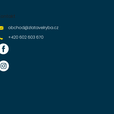
Kontakt
obchod
@
zlatavelryba.cz
+420 602 603 670