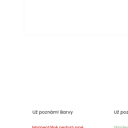
Už poznám! Barvy
Už po
Momentálně nedostupné
Sklad