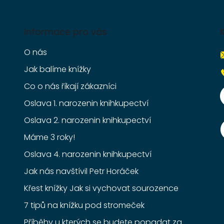
Informace pro vás
O nás
Jak balíme knížky
Co o nás říkají zákazníci
Oslava 1. narozenin knihkupectví
Oslava 2. narozenin knihkupectví
Máme 3 roky!
Oslava 4. narozenin knihkupectví
Jak nás navštívil Petr Horáček
Křest knížky Jak si vychovat sourozence
7 tipů na knížku pod stromeček
Příběhy u kterých se budete popadat za