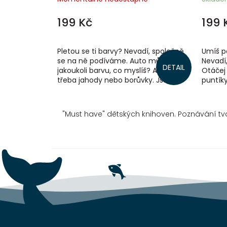
199 Kč
199 
Pletou se ti barvy? Nevadí, společně
Umíš p
se na ně podíváme. Auto může mít
Nevadí,
DETAIL
jakoukoli barvu, co myslíš? Ale co
Otáčej 
třeba jahody nebo borůvky. Jsou
puntíky
zelené? Nebo že by oranžové? Tak...
Schváln
kolik...
"Must have" dětských knihoven. Poznávání t
Z