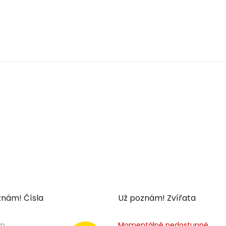
znám! Čísla
Už poznám! Zvířata
em
Momentálně nedostupné