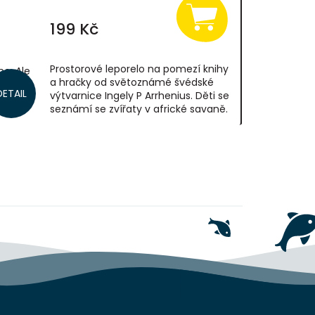
199 Kč
Prostorové leporelo na pomezí knihy
ne. Ale
a hračky od světoznámé švédské
ho v
DETAIL
výtvarnice Ingely P Arrhenius. Děti se
ušet.
seznámí se zvířaty v africké savaně.
ár na...