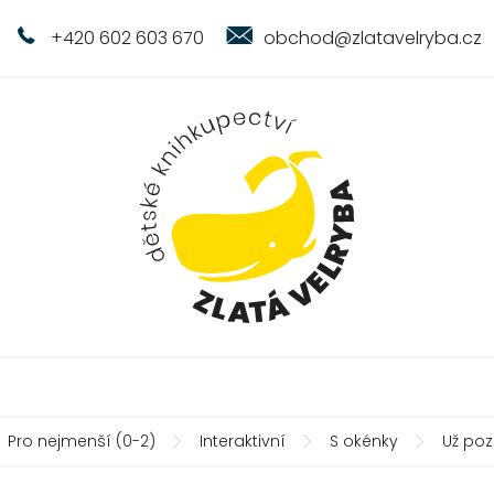
+420 602 603 670
obchod@zlatavelryba.cz
Pro nejmenší (0-2)
Interaktivní
S okénky
Už poz