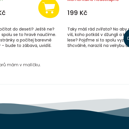
Kč
199 Kč
očítat do deseti? Ještě ne?
Taky máš rád zvířata? No aby 
 spolu se to hravě naučíme.
víš, koho potkáš v džungli a ko
stránky a počítej barevné
lese? Pojďme si to spolu vyzko
 – bude to zábava, uvidíš.
Shcválně, narazíš na velrybu u
ě, kolik ryb plave knihou a
rybníka? A co myslíš, patří jagu
varů mám v malíčku.