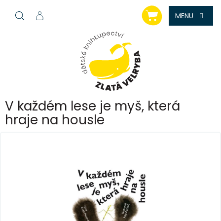
Přejít
NÁKUPNÍ
na
KOŠÍK
obsah
V každém lese je myš, která
hraje na housle