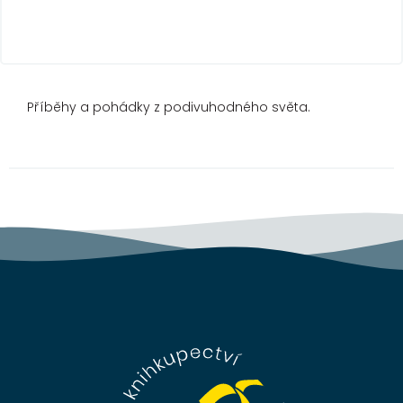
Příběhy a pohádky z podivuhodného světa.
Z
á
p
a
t
í