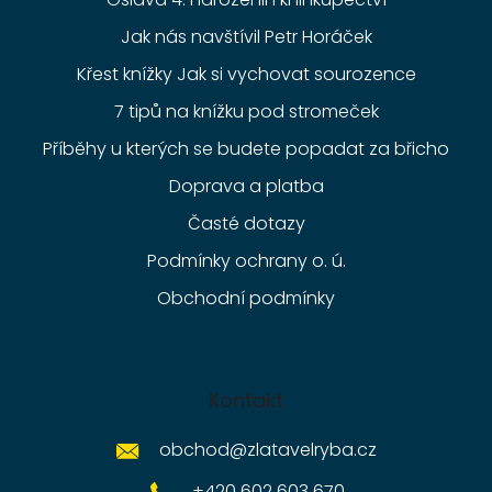
Jak nás navštívil Petr Horáček
Křest knížky Jak si vychovat sourozence
7 tipů na knížku pod stromeček
Příběhy u kterých se budete popadat za břicho
Doprava a platba
Časté dotazy
Podmínky ochrany o. ú.
Obchodní podmínky
Kontakt
obchod
@
zlatavelryba.cz
+420 602 603 670