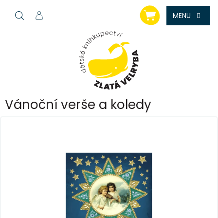
Přejít
NÁKUPNÍ
na
KOŠÍK
obsah
Vánoční verše a koledy