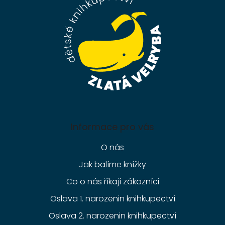
t
í
Informace pro vás
O nás
Jak balíme knížky
Co o nás říkají zákazníci
Oslava 1. narozenin knihkupectví
Oslava 2. narozenin knihkupectví