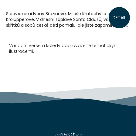
S povídkami Ivony Březinové, Miloše Kratochvíla a Daniely
DETAIL
Krolupperové. V dnešní záplavě Santa Clausů, vánočních
skřítků a sobů české děti pomalu, ale jistě zapomínají na...
Vánoční verše a koledy doprovázené tematickými
ilustracemi.
Z
á
p
a