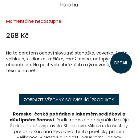
Hú is hú
Momentálně nedostupné
268 Kč
Na to obratem odpoví slovutná stonožka, veverka, žirafa,
velbloud, kudlanka, kočička, mrož, opice, netopýr nebo
DETAIL
chobotnice. Na pestrých obrázcích a rýmovaně, a tak se
těšme na ně!
ZOBRAZIT VŠECHNY SOUVISEJÍCÍ PRODUKTY
Romsko-česká pohádka o lakomém sedlákovi a
důvtipném Romovi.
Podle romského originálu Matěje
Šarköziho převyprávěla Stanislava Miková, do češtiny
přeložila Karolína Ryvolová. Tento poetický příběh
Velikonoc, vítězství a radosti barevnými linoryty