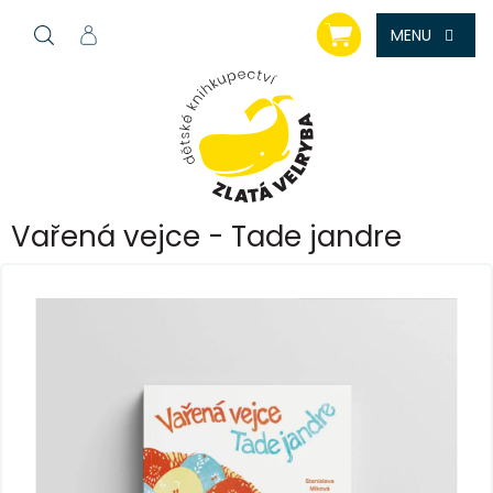
Přejít
NÁKUPNÍ
na
KOŠÍK
obsah
Vařená vejce - Tade jandre