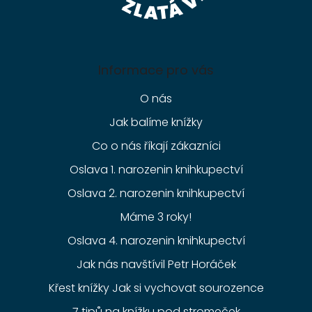
Informace pro vás
O nás
Jak balíme knížky
Co o nás říkají zákazníci
Oslava 1. narozenin knihkupectví
Oslava 2. narozenin knihkupectví
Máme 3 roky!
Oslava 4. narozenin knihkupectví
Jak nás navštívil Petr Horáček
Křest knížky Jak si vychovat sourozence
7 tipů na knížku pod stromeček