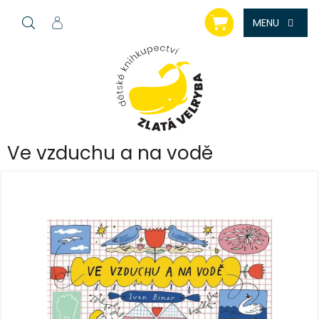
Přejít
NÁKUPNÍ
na
KOŠÍK
obsah
Ve vzduchu a na vodě