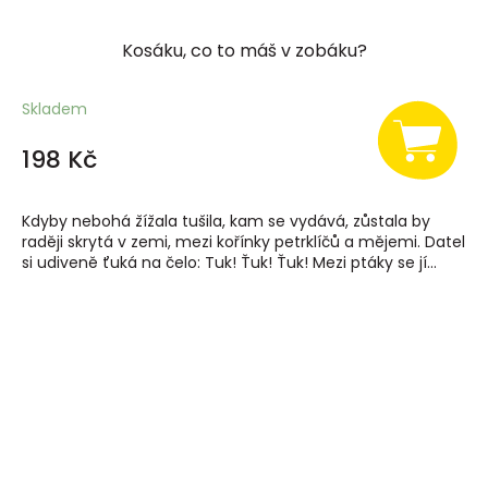
Kosáku, co to máš v zobáku?
Skladem
198 Kč
Kdyby nebohá žížala tušila, kam se vydává, zůstala by
raději skrytá v zemi, mezi kořínky petrklíčů a mějemi. Datel
si udiveně ťuká na čelo: Tuk! Ťuk! Ťuk! Mezi ptáky se jí...