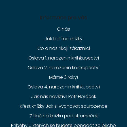
Informace pro vás
O nás
Jak balíme knížky
Co o nás říkají zákazníci
Oslava 1. narozenin knihkupectví
Oslava 2. narozenin knihkupectví
Máme 3 roky!
Oslava 4. narozenin knihkupectví
Jak nás navštívil Petr Horáček
Křest knížky Jak si vychovat sourozence
7 tipů na knížku pod stromeček
Příběhy u kterých se budete popadat za břicho