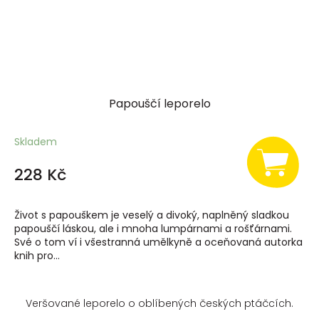
Papouščí leporelo
Skladem
228 Kč
Život s papouškem je veselý a divoký, naplněný sladkou
papouščí láskou, ale i mnoha lumpárnami a rošťárnami.
Své o tom ví i všestranná umělkyně a oceňovaná autorka
knih pro...
Veršované leporelo o oblíbených českých ptáčcích.