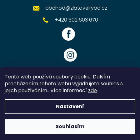
obchod
@
zlatavelryba.cz
+420 602 603 670
Tento web používá soubory cookie. Dalším
procházením tohoto webu vyjadřujete souhlas s
jejich používáním.. Více informací
zde
.
Vytvořil Shoptet
Nastavení
Copyright 2026
Zlatavelryba.cz
. Všechna práva vyhrazena.
Souhlasím