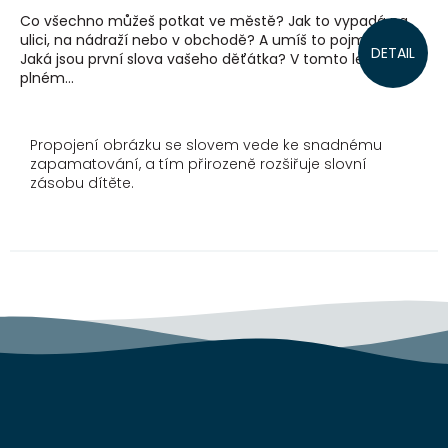
Co všechno můžeš potkat ve městě? Jak to vypadá na
ulici, na nádraží nebo v obchodě? A umíš to pojmenovat?
DETAIL
Jaká jsou první slova vašeho děťátka? V tomto leporelu
plném...
Propojení obrázku se slovem vede ke snadnému
zapamatování, a tím přirozeně rozšiřuje slovní
zásobu dítěte.
Z
á
p