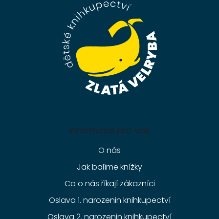
a
t
í
Informace pro vás
O nás
Jak balíme knížky
Co o nás říkají zákazníci
Oslava 1. narozenin knihkupectví
Oslava 2. narozenin knihkupectví