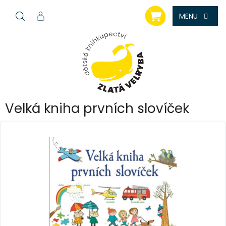
Přejít
NÁKUPNÍ
na
KOŠÍK
obsah
Velká kniha prvních slovíček