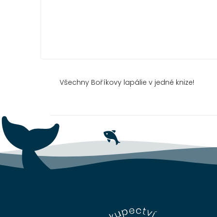
Všechny Boříkovy lapálie v jedné knize!
Z
á
p
a