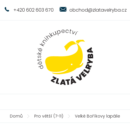
+420 602 603 670
obchod@zlatavelryba.cz
Domů
Pro větší (7-11)
Velké Boříkovy lapálie