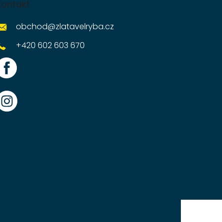
Kontakt
obchod
@
zlatavelryba.cz
+420 602 603 670