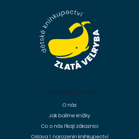
p
a
t
í
Informace pro vás
O nás
Jak balíme knížky
Co o nás říkají zákazníci
Oslava 1. narozenin knihkupectví