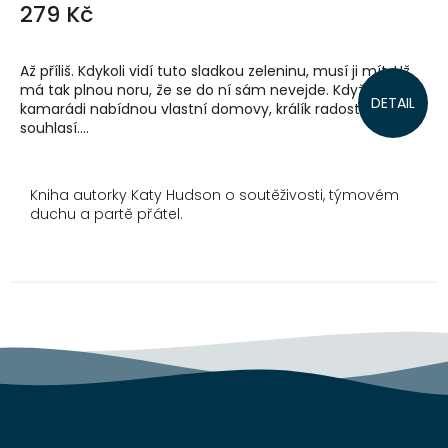
279 Kč
Až příliš. Kdykoli vidí tuto sladkou zeleninu, musí ji mít. Už
má tak plnou noru, že se do ní sám nevejde. Když mu
DETAIL
kamarádi nabídnou vlastní domovy, králík radostně
souhlasí....
Kniha autorky Katy Hudson o soutěživosti, týmovém
duchu a partě přátel.
Z
á