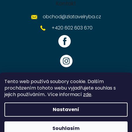
Kontakt
obchod
@
zlatavelryba.cz
+420 602 603 670
Tento web používá soubory cookie. Dalším
procházením tohoto webu vyjadřujete souhlas s
jejich používáním.. Více informací
zde
.
Vytvořil Shoptet
Nastavení
Copyright 2026
Zlatavelryba.cz
. Všechna práva vyhrazena.
Souhlasím