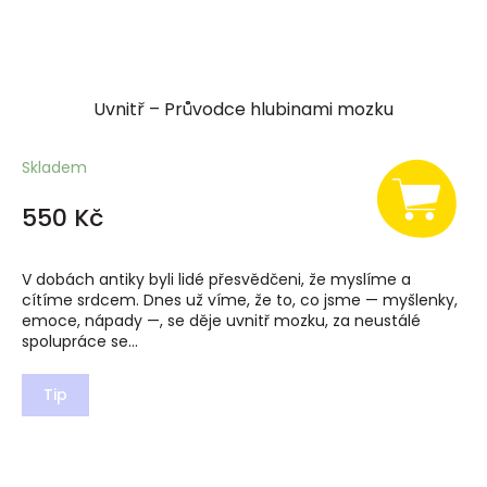
Uvnitř – Průvodce hlubinami mozku
Skladem
550 Kč
V dobách antiky byli lidé přesvědčeni, že myslíme a
cítíme srdcem. Dnes už víme, že to, co jsme — myšlenky,
emoce, nápady —, se děje uvnitř mozku, za neustálé
spolupráce se...
Tip