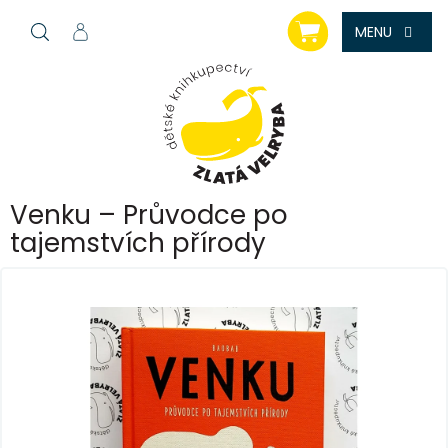
Přejít
NÁKUPNÍ
na
KOŠÍK
obsah
Venku – Průvodce po
tajemstvích přírody