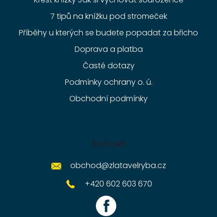
7 tipů na knížku pod stromeček
Příběhy u kterých se budete popadat za břicho
Doprava a platba
Časté dotazy
Podmínky ochrany o. ú.
Obchodní podmínky
Kontakt
obchod
@
zlatavelryba.cz
+420 602 603 670