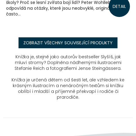
školy? Proč se lesní zvířata bojí lidí? Peter Wohlleben
DETAIL
odpovídá na otázky, které jsou neobvyklé, originální a
často...
ZOBRAZIT VŠECHNY SOUVISEJÍCÍ PRODUKTY
Knížka je, stejně jako autorův bestseller Slyšíš, jak
mluví stromy? Doplněna nádhernými ilustracemi
Stefanie Reich a fotografiemi Jense Steingässera.
Knížka je určená dětem od šesti let, ale vzhledem ke
krásným ilustracím a nenáročným textům si knížku
oblíbí i mladší a příjemně překvapí i rodiče či
prarodiče.