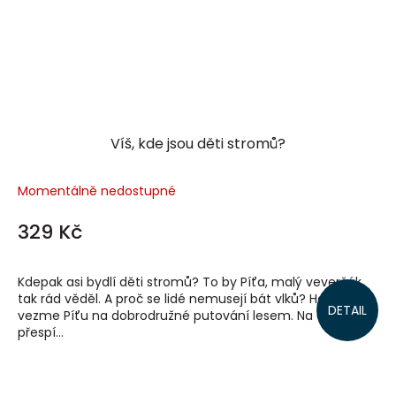
Víš, kde jsou děti stromů?
Momentálně nedostupné
329 Kč
Kdepak asi bydlí děti stromů? To by Píťa, malý veverčák,
tak rád věděl. A proč se lidé nemusejí bát vlků? Hajný Petr
DETAIL
vezme Píťu na dobrodružné putování lesem. Na cestě
přespí...