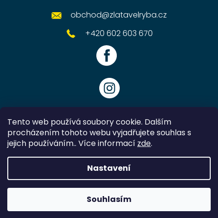
obchod
@
zlatavelryba.cz
+420 602 603 670
Tento web používá soubory cookie. Dalším
procházením tohoto webu vyjadřujete souhlas s
jejich používáním.. Více informací
zde
.
Vytvořil Shoptet
Nastavení
Copyright 2026
Zlatavelryba.cz
. Všechna práva vyhrazena.
Souhlasím