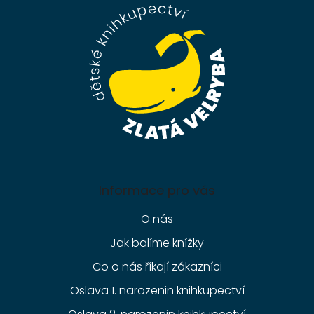
a
t
í
Informace pro vás
O nás
Jak balíme knížky
Co o nás říkají zákazníci
Oslava 1. narozenin knihkupectví