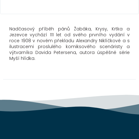
Nadčasový příběh pánů Žabáka, Krysy, Krtka a
Jezevce vychází 111 let od svého prvního vydání v
roce 1908 v novém překladu Alexandry Niklíčkové a s
ilustracemi proslulého komiksového scenáristy a
výtvarníka Davida Petersena, autora úspěšné série
Myší hlídka.
Z
á
p