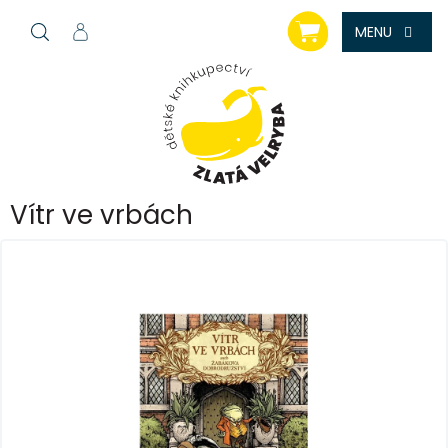
Přejít
NÁKUPNÍ
na
KOŠÍK
obsah
Vítr ve vrbách