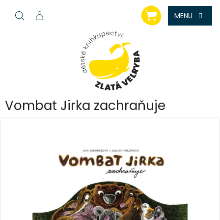
Přejít
NÁKUPNÍ
na
KOŠÍK
obsah
Vombat Jirka zachraňuje