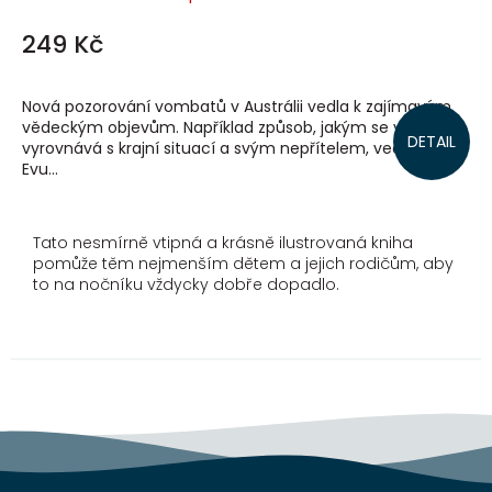
249 Kč
Nová pozorování vombatů v Austrálii vedla k zajímavým
vědeckým objevům. Například způsob, jakým se vombat
DETAIL
vyrovnává s krajní situací a svým nepřítelem, vedl autorku
Evu...
Tato nesmírně vtipná a krásně ilustrovaná kniha
pomůže těm nejmenším dětem a jejich rodičům, aby
to na nočníku vždycky dobře dopadlo.