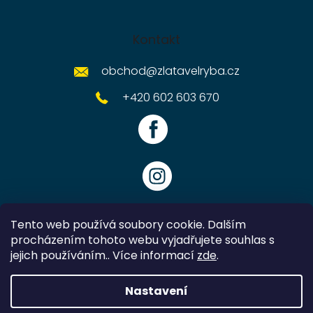
Kontakt
obchod
@
zlatavelryba.cz
+420 602 603 670
Tento web používá soubory cookie. Dalším
procházením tohoto webu vyjadřujete souhlas s
jejich používáním.. Více informací
zde
.
Vytvořil Shoptet
Nastavení