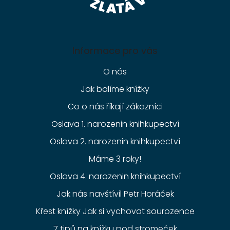
Informace pro vás
O nás
Jak balíme knížky
Co o nás říkají zákazníci
Oslava 1. narozenin knihkupectví
Oslava 2. narozenin knihkupectví
Máme 3 roky!
Oslava 4. narozenin knihkupectví
Jak nás navštívil Petr Horáček
Křest knížky Jak si vychovat sourozence
7 tipů na knížku pod stromeček