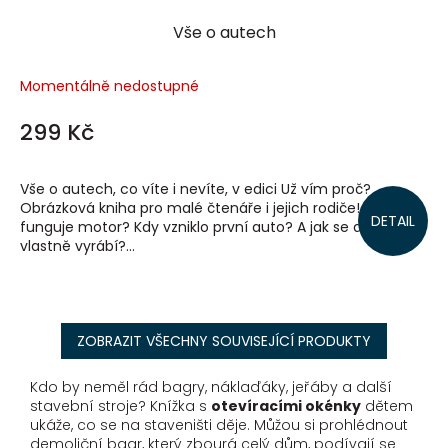
Vše o autech
Momentálně nedostupné
299 Kč
Vše o autech, co víte i nevíte, v edici Už vím proč?
Obrázková kniha pro malé čtenáře i jejich rodiče! Jak
DETAIL
funguje motor? Kdy vzniklo první auto? A jak se auto
vlastně vyrábí?...
ZOBRAZIT VŠECHNY SOUVISEJÍCÍ PRODUKTY
Kdo by neměl rád bagry, náklaďáky, jeřáby a další
stavební stroje? Knížka s
otevíracími okénky
dětem
ukáže, co se na staveništi děje. Můžou si prohlédnout
demoliční bagr, který zbourá celý dům, podívají se