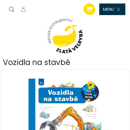
Přejít
NÁKUPNÍ
na
KOŠÍK
obsah
Vozidla na stavbě