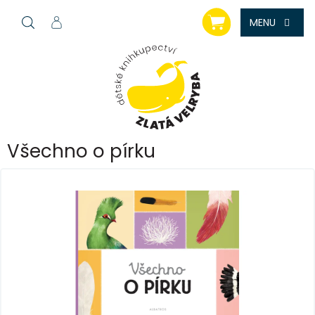
Přejít
NÁKUPNÍ
na
KOŠÍK
obsah
Všechno o pírku