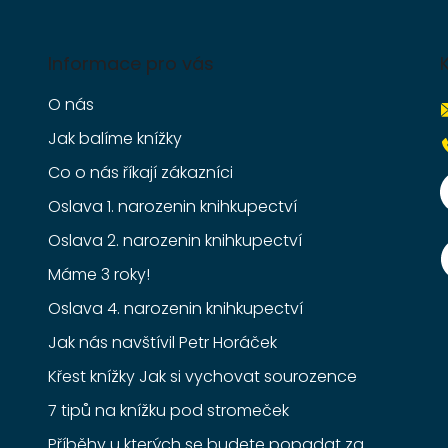
Informace pro vás
O nás
Jak balíme knížky
Co o nás říkají zákazníci
Oslava 1. narozenin knihkupectví
Oslava 2. narozenin knihkupectví
Máme 3 roky!
Oslava 4. narozenin knihkupectví
Jak nás navštívil Petr Horáček
Křest knížky Jak si vychovat sourozence
7 tipů na knížku pod stromeček
Příběhy u kterých se budete popadat za