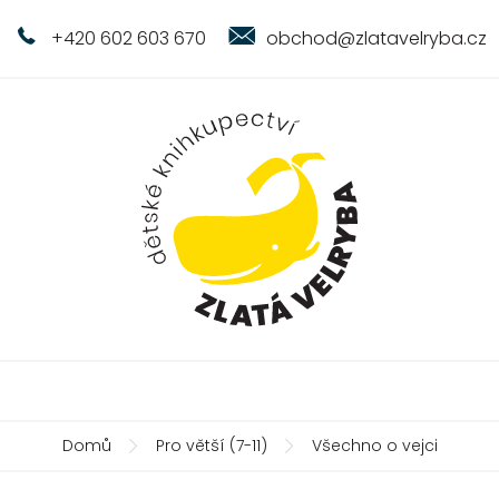
+420 602 603 670
obchod@zlatavelryba.cz
Domů
Pro větší (7-11)
Všechno o vejci