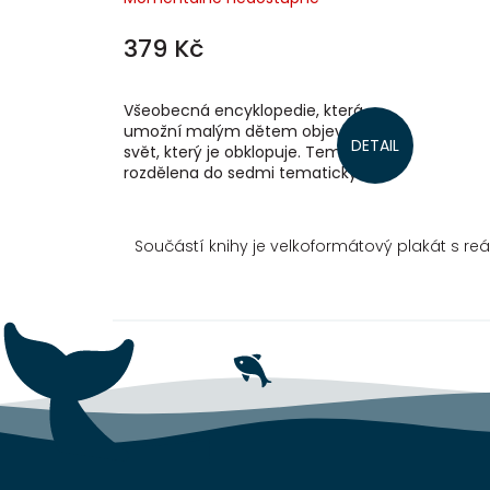
379 Kč
Všeobecná encyklopedie, která
umožní malým dětem objevovat
DETAIL
svět, který je obklopuje. Tematicky je
rozdělena do sedmi tematických
okruhů: lidské tělo, město, historie,
příroda,...
Součástí knihy je velkoformátový plakát s reá
Z