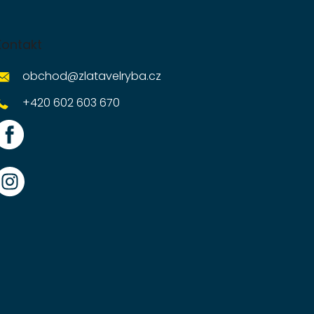
Kontakt
obchod
@
zlatavelryba.cz
+420 602 603 670