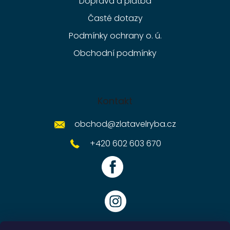
Doprava a platba
Časté dotazy
Podmínky ochrany o. ú.
Obchodní podmínky
Kontakt
obchod
@
zlatavelryba.cz
+420 602 603 670