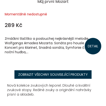
Můj první Mozart
Momentálně nedostupné
289 Kč
Zmáčkni tlačítko a poslouchej nejkrásnější melodie
Wolfganga Amadea Mozarta. Sonáta pro housle a klavír,
DETAIL
Koncert pro klarinet, Snadná sonáta, Symfonie č. 40, Malá
noční hudba,...
ZOBRAZIT VŠECHNY SOUVISEJÍCÍ PRODUKTY
Nová kolekce zvukových leporel. Dlouhé a kvalitní
zvukové stopy. Reálné zvuky a originální nahrávky
písní a skladeb.