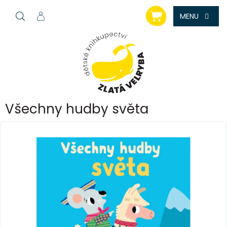
Přejít
NÁKUPNÍ
na
KOŠÍK
obsah
Všechny hudby světa