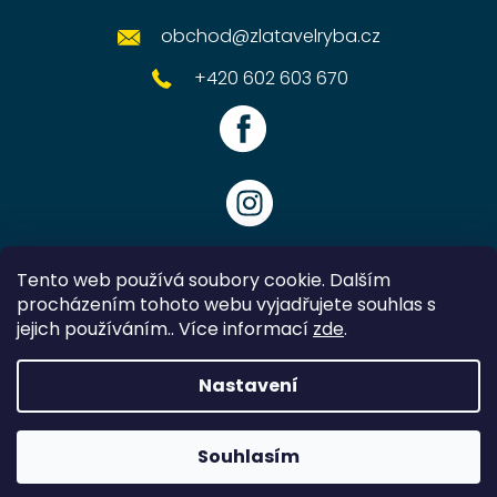
obchod
@
zlatavelryba.cz
+420 602 603 670
Tento web používá soubory cookie. Dalším
procházením tohoto webu vyjadřujete souhlas s
jejich používáním.. Více informací
zde
.
Vytvořil Shoptet
Nastavení
Copyright 2026
Zlatavelryba.cz
. Všechna práva vyhrazena.
Souhlasím