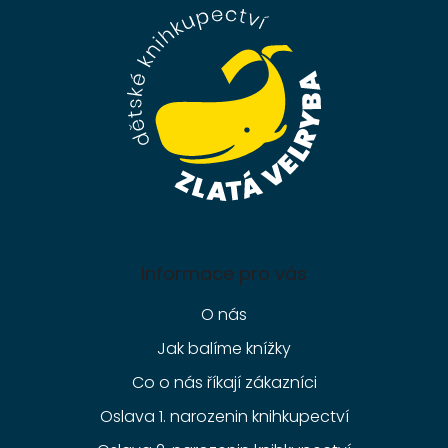
a
t
í
Informace pro vás
O nás
Jak balíme knížky
Co o nás říkají zákazníci
Oslava 1. narozenin knihkupectví