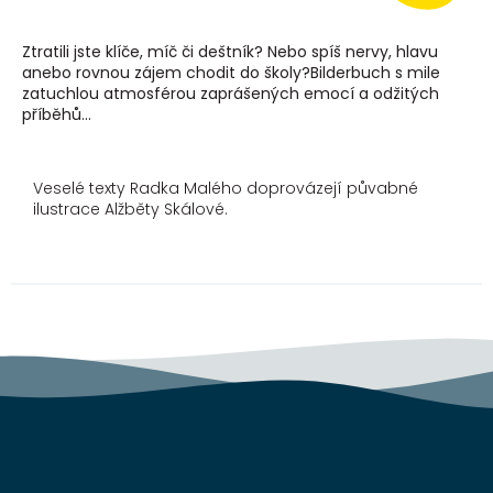
Ztratili jste klíče, míč či deštník? Nebo spíš nervy, hlavu
anebo rovnou zájem chodit do školy?Bilderbuch s mile
zatuchlou atmosférou zaprášených emocí a odžitých
příběhů...
Veselé texty Radka Malého doprovázejí půvabné
ilustrace Alžběty Skálové.
Z
á
p