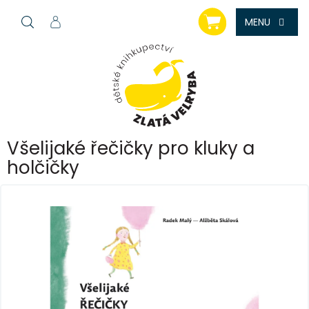
Přejít
NÁKUPNÍ
na
KOŠÍK
obsah
Všelijaké řečičky pro kluky a
holčičky