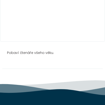
Pobaví čtenáře všeho věku.
Z