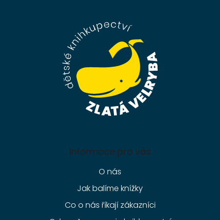
á
p
a
t
í
Informace pro vás
O nás
Jak balíme knížky
Co o nás říkají zákazníci