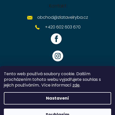
Kontakt
obchod
@
zlatavelryba.cz
+420 602 603 670
Tento web používá soubory cookie. Dalším
procházením tohoto webu vyjadřujete souhlas s
jejich používáním.. Více informací
zde
.
Vytvořil Shoptet
Nastavení
Copyright 2026
Zlatavelryba.cz
. Všechna práva vyhrazena.
Souhlasím