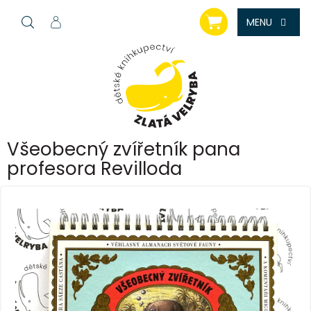
Přejít
NÁKUPNÍ
na
KOŠÍK
obsah
Všeobecný zvířetník pana
profesora Revilloda