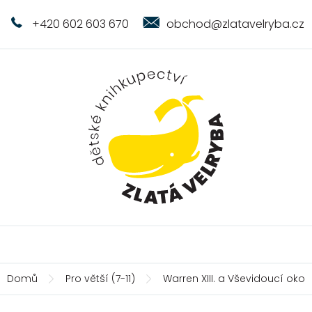
+420 602 603 670
obchod@zlatavelryba.cz
Domů
Pro větší (7-11)
Warren XIII. a Vševidoucí oko