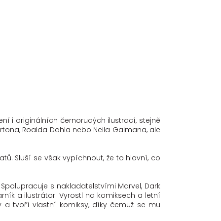
ní i originálních černorudých ilustrací, stejně
Burtona, Roalda Dahla nebo Neila Gaimana, ale
ů. Sluší se však vypíchnout, že to hlavní, co
 Spolupracuje s nakladatelstvími Marvel, Dark
ník a ilustrátor. Vyrostl na komiksech a letní
y a tvoří vlastní komiksy, díky čemuž se mu