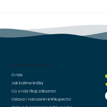
Informace pro vás
O nás
Jak balíme knížky
Co o nás říkají zákazníci
Oslava 1. narozenin knihkupectví