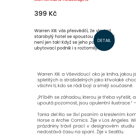
399 Kč
Warren XIII. vás přesvědčí, že vlastnit
starobylý hotel se spoustou tajemství
DETAIL
není jen tak! Když se jeho potulný
ubytovací podnik i s roztomilým
chobotnicovitým mazlíčkem...
Warren XIII. a Vševidoucí oko je kniha, jakou 
spletitých a strašidelných jako křivolaké ch
všichni ti, kdo se rádi bojí a smějí současně.
„Příběh se záhadou, kterou je třeba vyřešit,
upoutá pozornost, jsou opulentní ilustrace.“
Tania del Rio se živí psaním a kreslením kom
Horse a Archie Comics. Žije v Los Angeles. Wi
prázdniny trávil prací v designovém studiu
nedostává času na spaní. Žije v Seattlu.