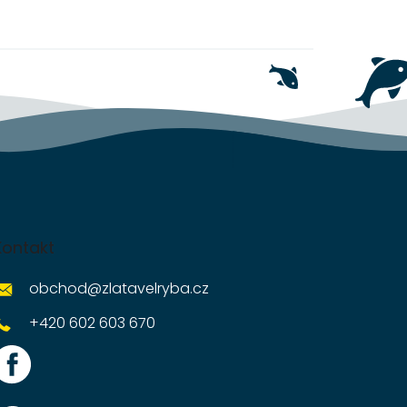
Kontakt
obchod
@
zlatavelryba.cz
+420 602 603 670