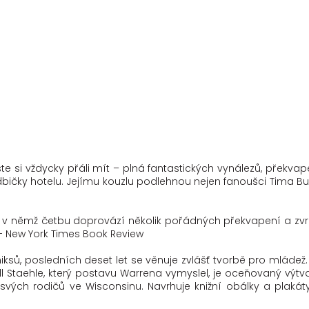
jste si vždycky přáli mít – plná fantastických vynálezů, překvape
odbičky hotelu. Jejímu kouzlu podlehnou nejen fanoušci Tima 
 a v němž četbu doprovází několik pořádných překvapení a zvrat
 — New York Times Book Review
iksů, posledních deset let se věnuje zvlášť tvorbě pro mládež.
ll Staehle, který postavu Warrena vymyslel, je oceňovaný výtvar
 svých rodičů ve Wisconsinu. Navrhuje knižní obálky a plakát