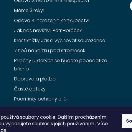
Oslava 2. narozenin knihkupectví
Máme 3 roky!
Oslava 4. narozenin knihkupectví
Jak nás navštívil Petr Horáček
Křest knížky Jak si vychovat sourozence
7 tipů na knížku pod stromeček
Příběhy u kterých se budete popadat za
břicho
Doprava a platba
Časté dotazy
Podmínky ochrany o. ú.
Obchodní podmínky
používá soubory cookie. Dalším procházením
S
 vyjadřujete souhlas s jejich používáním.. Více
zde
.