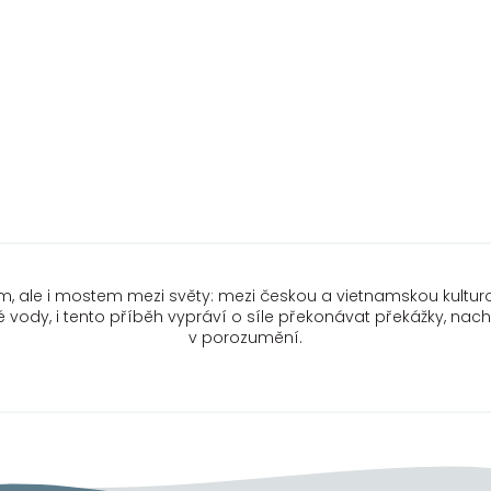
m, ale i mostem mezi světy: mezi českou a vietnamskou kulturou
lné vody, i tento příběh vypráví o síle překonávat překážky, n
v porozumění.