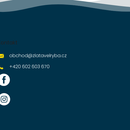
Kontakt
obchod
@
zlatavelryba.cz
+420 602 603 670