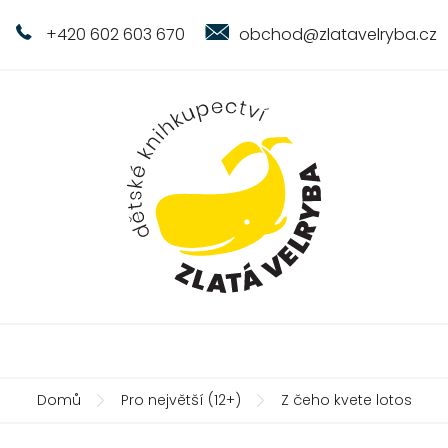
+420 602 603 670
obchod@zlatavelryba.cz
Domů
Pro největší (12+)
Z čeho kvete lotos