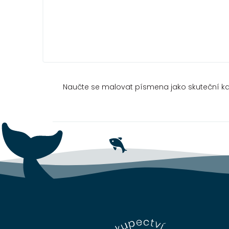
Naučte se malovat písmena jako skuteční kal
Z
á
p
a