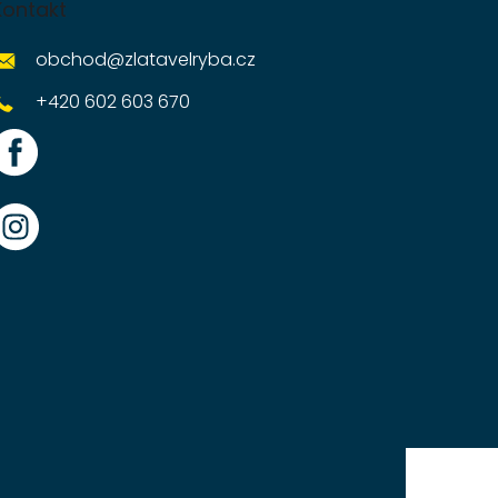
Kontakt
obchod
@
zlatavelryba.cz
+420 602 603 670