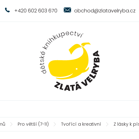
+420 602 603 670
obchod@zlatavelryba.cz
mů
Pro větší (7-11)
Tvořící a kreativní
Z lásky k p